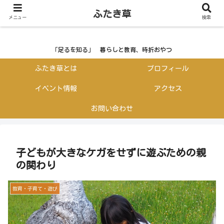
ふたき草
ふたき草
メニュー
検索
「足るを知る」 暮らしと教育、時折おやつ
ふたき草とは
プロフィール
イベント情報
アクセス
お問い合わせ
子どもが大きなケガをせずに遊ぶための親
の関わり
教育・子育て・遊び