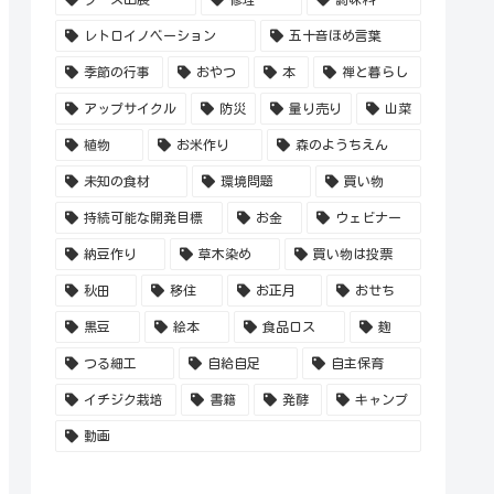
レトロイノベーション
五十音ほめ言葉
季節の行事
おやつ
本
禅と暮らし
アップサイクル
防災
量り売り
山菜
植物
お米作り
森のようちえん
未知の食材
環境問題
買い物
持続可能な開発目標
お金
ウェビナー
納豆作り
草木染め
買い物は投票
秋田
移住
お正月
おせち
黒豆
絵本
食品ロス
麹
つる細工
自給自足
自主保育
イチジク栽培
書籍
発酵
キャンプ
動画