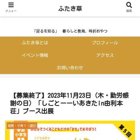
ふたき草
ふたき草
メニュー
検索
「足るを知る」 暮らしと教育、時折おやつ
ふたき草とは
プロフィール
イベント情報
アクセス
お問い合わせ
【募集終了】2023年11月23日（木・勤労感
謝の日）「しごとーーいあきたin由利本
荘」ブース出展
教育・子育て・遊び