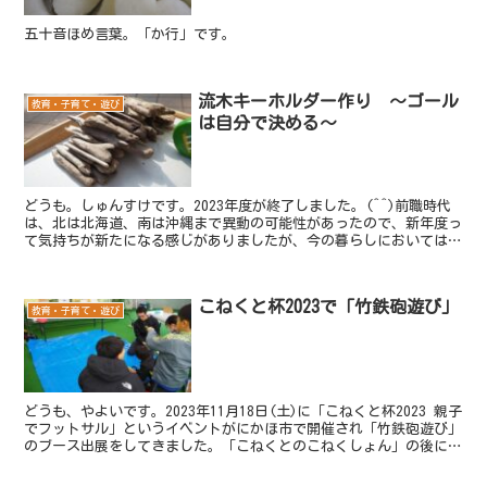
五十音ほめ言葉。「か行」です。
流木キーホルダー作り ～ゴール
教育・子育て・遊び
は自分で決める～
どうも。しゅんすけです。2023年度が終了しました。(^^)前職時代
は、北は北海道、南は沖縄まで異動の可能性があったので、新年度っ
て気持ちが新たになる感じがありましたが、今の暮らしにおいては、
新年度ってそれほど意識しないですね・・・。と言い...
こねくと杯2023で「竹鉄砲遊び」
教育・子育て・遊び
どうも、やよいです。2023年11月18日(土)に「こねくと杯2023 親子
でフットサル」というイベントがにかほ市で開催され「竹鉄砲遊び」
のブース出展をしてきました。「こねくとのこねくしょん」の後にお
声掛け頂き、再び出展することとなりました...