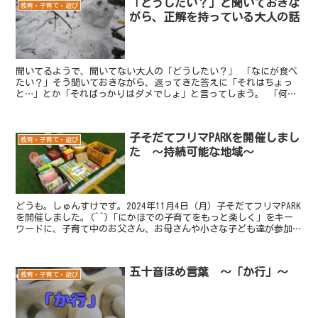
「どうしたい？」と聞いておきな
教育・子育て・遊び
がら、正解を持っている大人の話
聞いてるようで、聞いてない大人の「どうしたい？」 「なにが食べ
たい？」そう聞いておきながら、返ってきた答えに「それはちょっ
と…」とか「そればっかりはダメでしょ」と言ってしまう。 「何個
食べる？」そう聞いておいて「それは食べすぎ」って止める。...
子そだてフリマPARKを開催しまし
教育・子育て・遊び
た ～持続可能な地域～
どうも。しゅんすけです。2024年11月4日（月）子そだてフリマPARK
を開催しました。(^^)「にかほでの子育てをもっと楽しく」をキー
ワードに、子育て中のお父さん、お母さんや小さな子ども達が参加し
てくれました。ぼくたちふたき草は「足るを知...
五十音ほめ言葉 ～「か行」～
教育・子育て・遊び