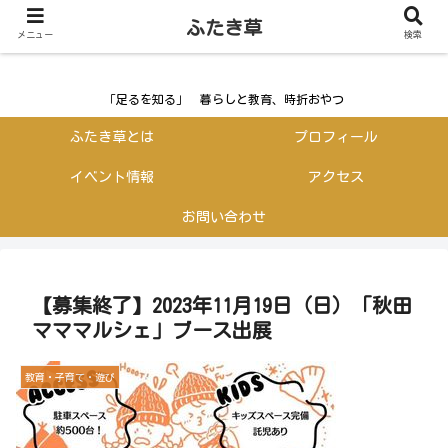
ふたき草
ふたき草
メニュー
検索
「足るを知る」 暮らしと教育、時折おやつ
ふたき草とは
プロフィール
イベント情報
アクセス
お問い合わせ
【募集終了】2023年11月19日（日）「秋田
マママルシェ」ブース出展
教育・子育て・遊び