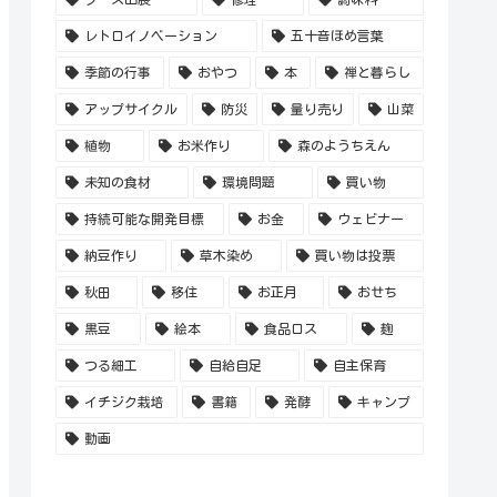
レトロイノベーション
五十音ほめ言葉
季節の行事
おやつ
本
禅と暮らし
アップサイクル
防災
量り売り
山菜
植物
お米作り
森のようちえん
未知の食材
環境問題
買い物
持続可能な開発目標
お金
ウェビナー
納豆作り
草木染め
買い物は投票
秋田
移住
お正月
おせち
黒豆
絵本
食品ロス
麹
つる細工
自給自足
自主保育
イチジク栽培
書籍
発酵
キャンプ
動画