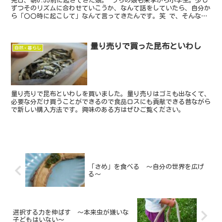
先日、朝6:55前に起きてきた娘。 うちの娘も来季から小学生。少し
ずつそのリズムに合わせていこうか、なんて話をしていたら、自分か
ら「〇〇時に起こして」なんて言ってきたんです。笑 で、そんな娘
が起きてきて一番最初に始めたこと。それがまさかの―...
量り売りで買った昆布といわし
自然・暮らし
量り売りで昆布といわしを買いました。量り売りはゴミも出なくて、
必要な分だけ買うことができるので食品ロスにも貢献できる昔ながら
で新しい購入方法です。興味のある方はぜひご覧ください。
「さめ」を食べる ～自分の世界を広げ
る～
選択する力を伸ばす ～本来虫が嫌いな
子どもはいない～