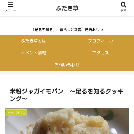
ふたき草
ふたき草
メニュー
検索
「足るを知る」 暮らしと教育、時折おやつ
ふたき草とは
プロフィール
イベント情報
アクセス
お問い合わせ
米粉ジャガイモパン ～足るを知るクッキ
ング～
自然・暮らし