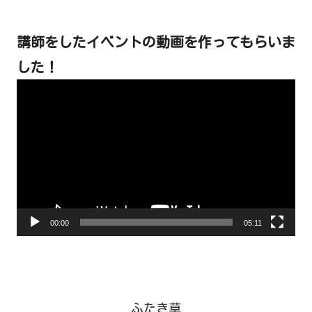
講師をしたイベントの動画を作ってもらいま
した！
動
画
プ
レ
ー
ヤ
ー
00:00
05:11
ふたき草