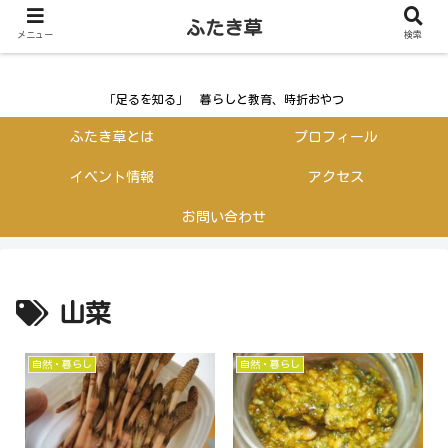
ふたき草
ふたき草
メニュー
検索
「足るを知る」 暮らしと教育、時折おやつ
ふたき草とは
プロフィール
イベント情報
アクセス
お問い合わせ
山菜
自然・暮らし
自然・暮らし