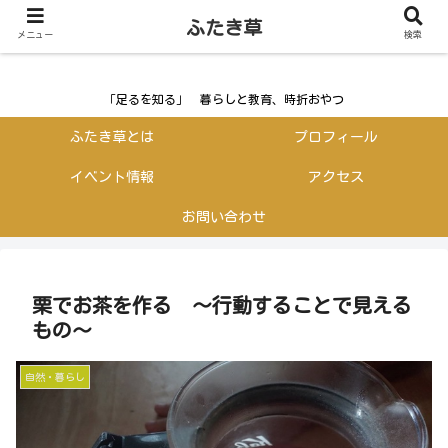
ふたき草
ふたき草
メニュー
検索
「足るを知る」 暮らしと教育、時折おやつ
ふたき草とは
プロフィール
イベント情報
アクセス
お問い合わせ
栗でお茶を作る ～行動することで見える
もの～
自然・暮らし