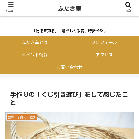
ふたき草
ふたき草
メニュー
検索
「足るを知る」 暮らしと教育、時折おやつ
ふたき草とは
プロフィール
イベント情報
アクセス
お問い合わせ
手作りの「くじ引き遊び」をして感じたこ
と
教育・子育て・遊び