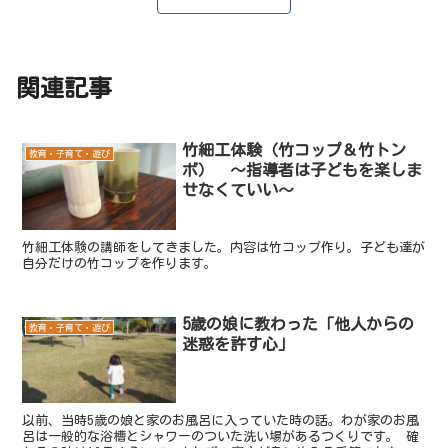
関連記事
竹細工体験（竹コップ＆竹トン
教育・子育て・遊び
ボ） ～指導者は子どもを楽しま
せなくていい～
竹細工体験の講師をしてきました。内容は竹コップ作り。子ども達が
自分だけの竹コップを作ります。
5歳の娘に教わった「他人からの
教育・子育て・遊び
迷惑を許す心」
以前、当時5歳の娘と家のお風呂に入っていた時の話。わが家のお風
呂は一般的な浴槽とシャワーのついた洗い場があるつくりです。 確