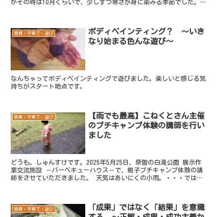
かその時は10月くらいで、少しずつ寒さが身に染みる季節でした。
なので、１人がシャワーを使って体を洗っている時は、もう...
ボディペインティング？ ～いき
教育・子育て・遊び
なり始まる色んな遊び～
なんちゃってボディペインティングで遊びました。楽しいと感じる気
持ちがスタート地点です。
【雨でも最高】こねくとさん主催
教育・子育て・遊び
のプチキャンプ体験の講師を行い
ました
どうも。しゅんすけです。2025年5月25日、奈曽の白滝公園 展示作
業交流施設 －バーベキューハウス－で、親子プチキャンプ体験の講
師をさせていただきました。 天気はあいにくの小雨。・・・ではな
く、「雨だから楽しかった」と思える、特別な時間に...
「成果」ではなく「結果」を意識
教育・子育て・遊び