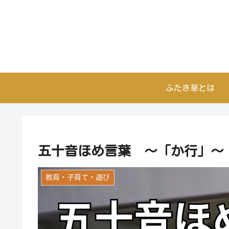
ふたき草とは
五十音ほめ言葉 ～「か行」～
教育・子育て・遊び