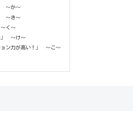
」 ～か～
」 ～き～
 ～く～
ね」 ～け～
ション力が高い！」 ～こ～