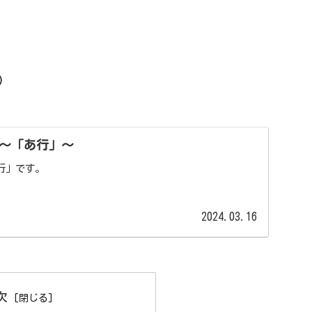
)
～「あ行」～
行」です。
2024.03.16
次