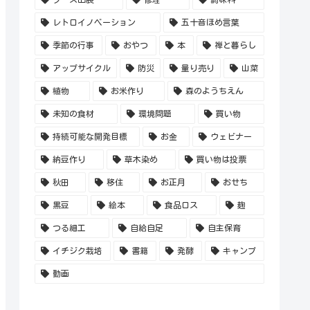
レトロイノベーション
五十音ほめ言葉
季節の行事
おやつ
本
禅と暮らし
アップサイクル
防災
量り売り
山菜
植物
お米作り
森のようちえん
未知の食材
環境問題
買い物
持続可能な開発目標
お金
ウェビナー
納豆作り
草木染め
買い物は投票
秋田
移住
お正月
おせち
黒豆
絵本
食品ロス
麹
つる細工
自給自足
自主保育
イチジク栽培
書籍
発酵
キャンプ
動画