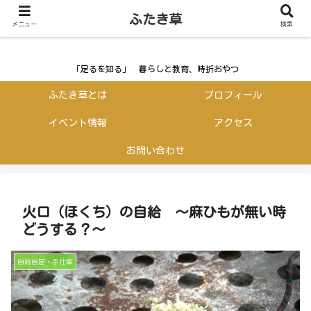
ふたき草
ふたき草
メニュー
検索
「足るを知る」 暮らしと教育、時折おやつ
ふたき草とは
プロフィール
イベント情報
アクセス
お問い合わせ
火口（ほくち）の自給 ～麻ひもが無い時
どうする？～
自給自足・手仕事