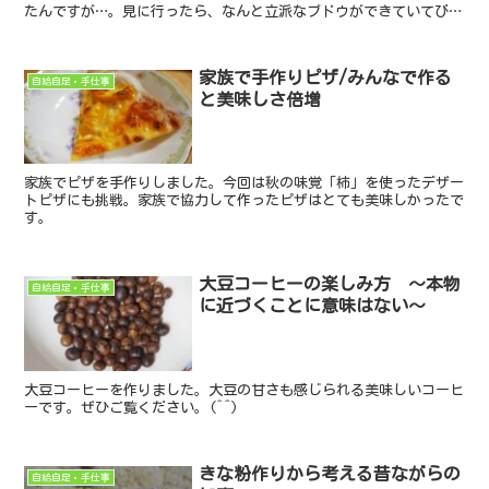
たんですが…。見に行ったら、なんと立派なブドウができていてびっ
くり！しかも味もちゃんとうまい。笑 今日は、この小さな出...
家族で手作りピザ/みんなで作る
自給自足・手仕事
と美味しさ倍増
家族でピザを手作りしました。今回は秋の味覚「柿」を使ったデザー
トピザにも挑戦。家族で協力して作ったピザはとても美味しかったで
す。
大豆コーヒーの楽しみ方 ～本物
自給自足・手仕事
に近づくことに意味はない～
大豆コーヒーを作りました。大豆の甘さも感じられる美味しいコーヒ
ーです。ぜひご覧ください。(^^)
きな粉作りから考える昔ながらの
自給自足・手仕事