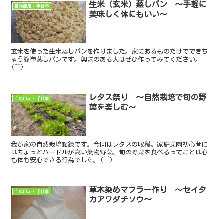
生米（玄米）蒸しパン ～手軽に
自給自足・手仕事
美味しく体にもいい～
玄米を使った生米蒸しパンを作りました。家にあるものだけでできち
ゃう簡単蒸しパンです。興味のある人はぜひ作ってみてください。
(^^)
レタス祭り ～自然栽培で旬の野
自給自足・手仕事
菜を楽しむ～
我が家の自然栽培記録です。今回はレタスの収穫。家庭菜園初心者に
はちょっとハードルが高い葉物野菜。旬の野菜を食べるってことは心
も体も安心できる行為でした。(^^)
草木染めマフラー作り ～セイタ
自給自足・手仕事
カアワダチソウ～