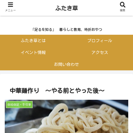
ふたき草
ふたき草
メニュー
検索
「足るを知る」 暮らしと教育、時折おやつ
ふたき草とは
プロフィール
イベント情報
アクセス
お問い合わせ
中華麺作り ～やる前とやった後～
自給自足・手仕事