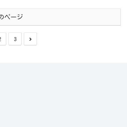
のページ
次
2
3
へ