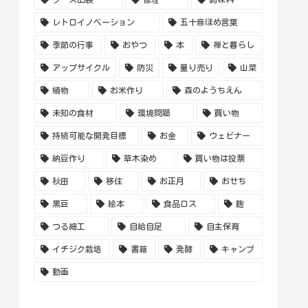
レトロイノベーション
五十音ほめ言葉
季節の行事
おやつ
本
禅と暮らし
アップサイクル
防災
量り売り
山菜
植物
お米作り
森のようちえん
未知の食材
環境問題
買い物
持続可能な開発目標
お金
ウェビナー
納豆作り
草木染め
買い物は投票
秋田
移住
お正月
おせち
黒豆
絵本
食品ロス
麹
つる細工
自給自足
自主保育
イチジク栽培
書籍
発酵
キャンプ
動画