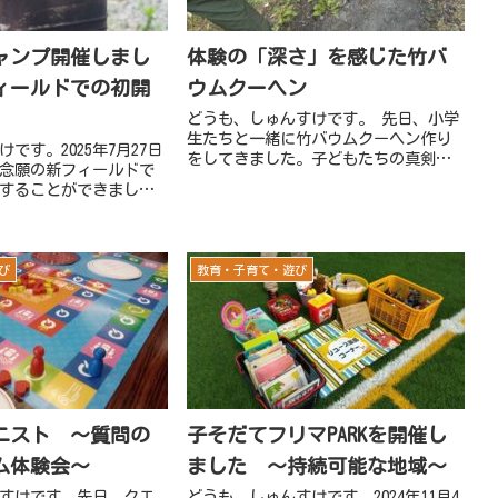
ャンプ開催しまし
体験の「深さ」を感じた竹バ
ィールドでの初開
ウムクーヘン
どうも、しゅんすけです。 先日、小学
生たちと一緒に竹バウムクーヘン作り
です。2025年7月27日
をしてきました。子どもたちの真剣な
念願の新フィールドで
表情と、そこから生まれる小さな発見
することができまし
に、改めて「体験すること」の大切さ
ーマは一斗缶を使った親
を感じた一日でした。今回は公民館主
体験。メタルマッチで
催のイベントだったのですが「保護
始まって、小麦粉から
者...
自分好みにトッ...
び
教育・子育て・遊び
ニスト ～質問の
子そだてフリマPARKを開催し
ム体験会～
ました ～持続可能な地域～
すけです。先日、クエ
どうも。しゅんすけです。2024年11月4