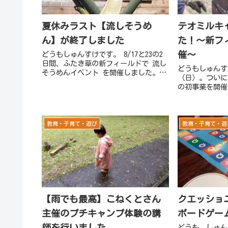
夏休みラスト【流しそうめ
テオミルキ
ん】が終了しました
た！～新フ
催～
どうもしゅんすけです。 8/17と23の2
日間、ふたき草の新フィールドで 流し
どうもしゅんすけ
そうめんイベント を開催しました。ど
（日）。ついに
ちらの日もお天気に恵まれ、青空の下
の初事業を開催
でアットホームな雰囲気の体験になり
た！ 今回のテ
ました。 「流しそうめん初めてで
子でのピザ作り
す！」という方も多くて、み...
の火おこしから
生地をこねて、
教育・子育て・遊び
教育・子育て・遊
【雨でも最高】こねくとさん
クエッショ
主催のプチキャンプ体験の講
ボードゲー
師を行いました
どうも。しゅん