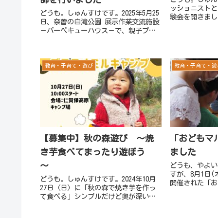
ッショニストと
どうも。しゅんすけです。2025年5月25
験会を開きまし
日、奈曽の白滝公園 展示作業交流施設
とは質問のボー
－バーベキューハウス－で、親子プチ
たり、他の人の
キャンプ体験の講師をさせていただき
また質問を作っ
ました。 天気はあいにくの小
とを繰り返しな
雨。・・・ではなく、「雨だから楽し
と...
かった」と思える、特別な時間に...
教育・子育て・遊び
教育・子育て・遊
【募集中】秋の森遊び ～焼
「おどもマ
き芋食べてまったり遊ぼう
ました
～
どうも、やよい
すが、8月1日
どうも。しゅんすけです。2024年10月
開催された「お
27日（日）に「秋の森で焼き芋を作っ
コップ作り体験
て食べる」シンプルだけど奥が深い、
きました。この
まったりとした「プチ」テオミルキャ
活動している「
ンプを開催します。(^^)日時：2024年
さんが合同で主