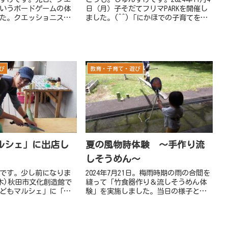
いうボードゲームの体
日（月）子そだてフリマPARKを開催し
た。クエッショニスト
ました。(^^)「にかほでの子育てをも
ドゲーム。質問に答え
っと楽しく」をキーワードに、子育て
答えを聞いたり、はた
中のお父さん、お母さんや小さな子ど
たり・・・。そんなこ
も達が参加してくれました。ぼくたち
がら「自分てこんなこ
ふたき草は「足るを知...
び
教育・子育て・遊び
ルシェ」に出店し
夏の風物詩体験 ～手作り流
しそうめん～
です。少し前になりま
2024年7月21日。梅雨時期の雨の合間を
(木)秋田市文化創造館で
縫って「竹食器作り＆流しそうめん体
どもマルシェ」に「竹
験」を実施しました。当日の様子と魅
」のブース出店をして
力について伝えています。
マルシェは秋田県内で
トーキョーコーヒー」
催されたもので、イ...