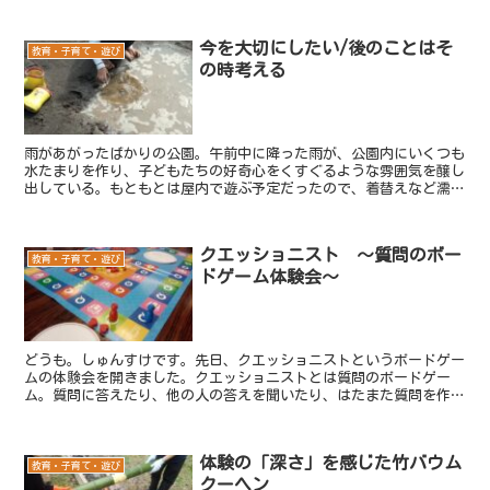
今を大切にしたい/後のことはそ
教育・子育て・遊び
の時考える
雨があがったばかりの公園。午前中に降った雨が、公園内にいくつも
水たまりを作り、子どもたちの好奇心をくすぐるような雰囲気を醸し
出している。もともとは屋内で遊ぶ予定だったので、着替えなど濡れ
ても良い準備はできてない。さて、そんな状況で娘はどんなことを始
めるのか。父親は何を思うのか。子育て中に感じた、本当に大切にし
たいことを記録します。
クエッショニスト ～質問のボー
教育・子育て・遊び
ドゲーム体験会～
どうも。しゅんすけです。先日、クエッショニストというボードゲー
ムの体験会を開きました。クエッショニストとは質問のボードゲー
ム。質問に答えたり、他の人の答えを聞いたり、はたまた質問を作っ
たり・・・。そんなことを繰り返しながら「自分てこんなこと...
体験の「深さ」を感じた竹バウム
教育・子育て・遊び
クーヘン