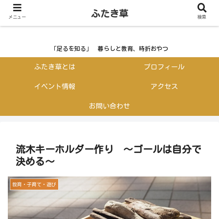
ふたき草
ふたき草
メニュー
検索
「足るを知る」 暮らしと教育、時折おやつ
ふたき草とは
プロフィール
イベント情報
アクセス
お問い合わせ
流木キーホルダー作り ～ゴールは自分で
決める～
教育・子育て・遊び