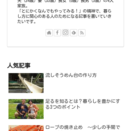
夫（34歳）妻（33歳）長女（6歳）長男（3歳）の4人
家族。
「とにかくなんでもやってみる！」の精神で、暮ら
し方に関心のある人のためになる記事を書いていき
たいです。
人気記事
流しそうめん台の作り方
足るを知るとは？暮らしを豊かにす
る3つのポイント
ロープの焼き止め ～少しの手間で