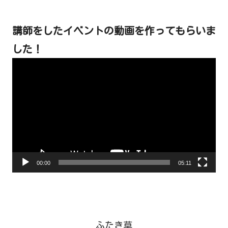
講師をしたイベントの動画を作ってもらいま
した！
動
画
プ
レ
ー
ヤ
ー
00:00
05:11
ふたき草