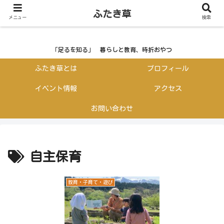
ふたき草
ふたき草
メニュー
検索
「足るを知る」 暮らしと教育、時折おやつ
ふたき草とは
プロフィール
イベント情報
アクセス
お問い合わせ
自主保育
教育・子育て・遊び