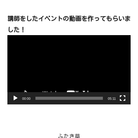
講師をしたイベントの動画を作ってもらいま
した！
動
画
プ
レ
ー
ヤ
ー
00:00
05:11
ふたき草