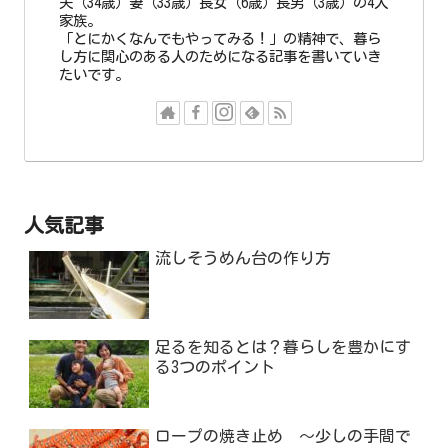
夫（34歳）妻（33歳）長女（6歳）長男（3歳）の4人
家族。
「とにかくなんでもやってみる！」の精神で、暮ら
し方に関心のある人のためになる記事を書いていき
たいです。
人気記事
流しそうめん台の作り方
足るを知るとは？暮らしを豊かにす
る3つのポイント
ロープの焼き止め ～少しの手間で